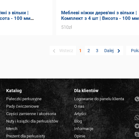
ні з вільхи |
Меблеві ніжки дерев'яні з вільхи |
сота - 100 мм
Комплект з 4 шт | Висота - 100 мм
Товщина - 70 мм
510zł
Wstecz
1
2
3
Dalej
Pok
Katalog
Dla klientów
Pałeczki perkusyjne
Logowanie do panelu klienta
Pady ćwiczeniowe
O nas
Części zamienne i akcesoria
Artyści
Nuty i książki dla perkusistów
Blog
Merch
Informacje
Prezent dla perkusisty
Opinie