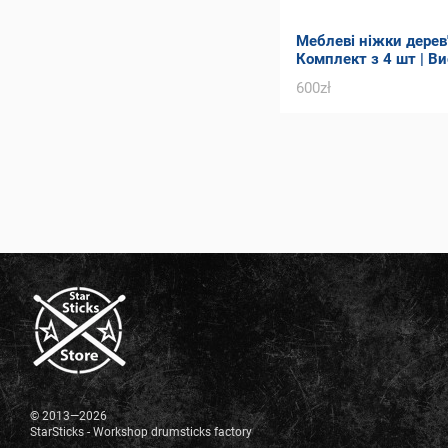
Меблеві ніжки дерев'я
Комплект з 4 шт | Ви
Товщина - 90 мм
600zł
© 2013—2026
StarSticks - Workshop drumsticks factory