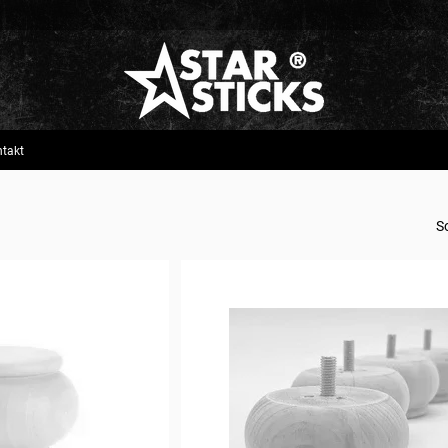
takt
S