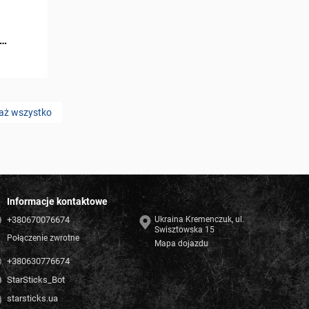
aż wszystko
Informacje kontaktowe
+380670076674
Ukraina Kremenczuk, ul.
Swisztowska 15
Połączenie zwrotne
Mapa dojazdu
+380630776674
StarSticks_Bot
starsticks.ua