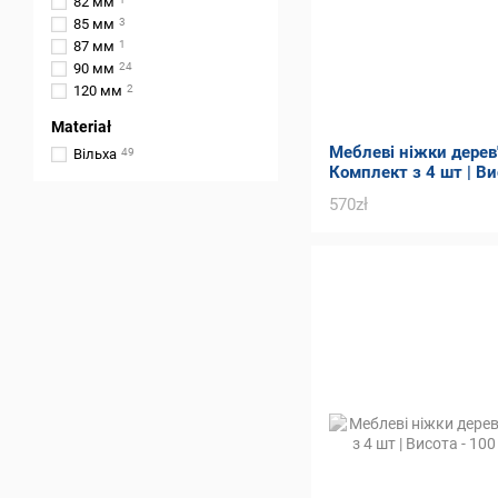
82 мм
85 мм
3
87 мм
1
90 мм
24
120 мм
2
Materiał
Меблеві ніжки дерев'я
Вільха
49
Комплект з 4 шт | Ви
Толщина - 75 мм
570zł