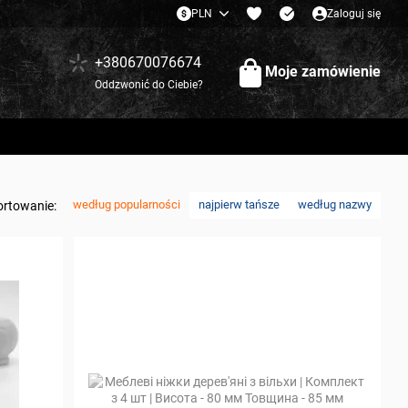
PLN
Zaloguj się
+380670076674
Moje zamówienie
Oddzwonić do Ciebie?
według popularności
najpierw tańsze
według nazwy
ortowanie: