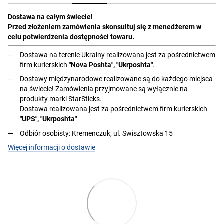
Dostawa na całym świecie!
Przed złożeniem zamówienia skonsultuj się z menedżerem w
celu potwierdzenia dostępności towaru.
Dostawa na terenie Ukrainy realizowana jest za pośrednictwem
firm kurierskich
"Nova Poshta", "Ukrposhta"
.
Dostawy międzynarodowe realizowane są do każdego miejsca
na świecie! Zamówienia przyjmowane są wyłącznie na
produkty marki StarSticks.
Dostawa realizowana jest za pośrednictwem firm kurierskich
"UPS", "Ukrposhta"
Odbiór osobisty: Kremenczuk, ul. Swisztowska 15
Więcej informacji o dostawie