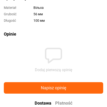
Materiał
Вільха
Grubość
56 мм
Długość
100 мм
Opinie
Dodaj pierwszą opinię
Napisz opinię
Dostawa
Płatność