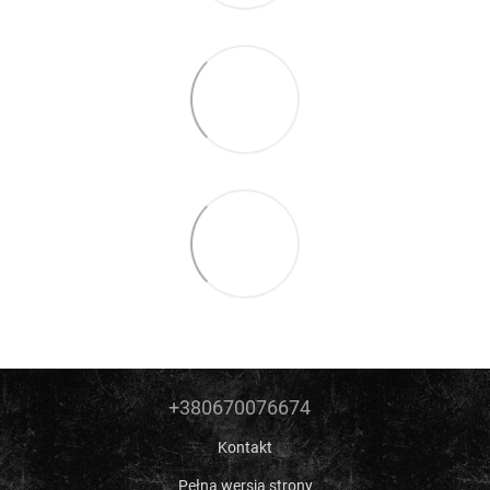
+380670076674
Kontakt
Pełna wersja strony