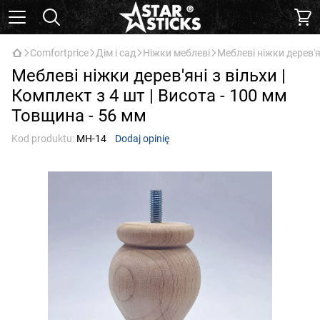
Comfortprice
Дім і сад
Ніжки меблеві
Меблеві ніжки дерев'я
Меблеві ніжки дерев'яні з вільхи |
Комплект з 4 шт | Висота - 100 мм
Товщина - 56 мм
Kod produktu:
МН-14
Dodaj opinię