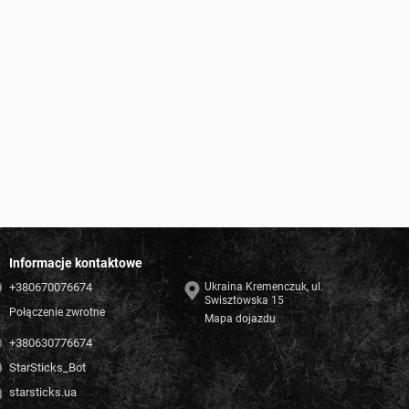
Informacje kontaktowe
+380670076674
Ukraina Kremenczuk, ul.
Swisztowska 15
Połączenie zwrotne
Mapa dojazdu
+380630776674
StarSticks_Bot
starsticks.ua