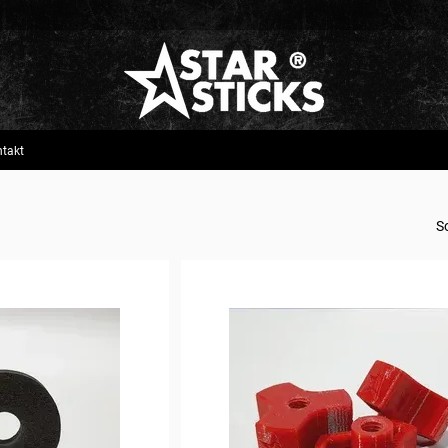
takt
S