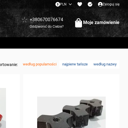
PLN
Zaloguj się
+380670076674
Moje zamówienie
Oddzwonić do Ciebie?
według popularności
najpierw tańsze
według nazwy
ortowanie: