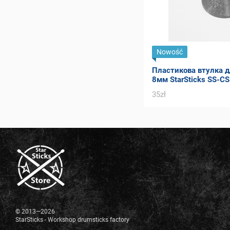
Nowość
Пластикова втулка д
8мм StarSticks SS-CS
35zł
© 2013—2026
StarSticks - Workshop drumsticks factory