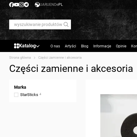
Przejdź do głównej treści
UA
RU
EN
De
PL
Katalog
O nas
Artyści
Blog
Informacje
Opinie
Kon
Strona główna
Części zamienne i akcesoria
Części zamienne i akcesoria
Marka
StarSticks
4