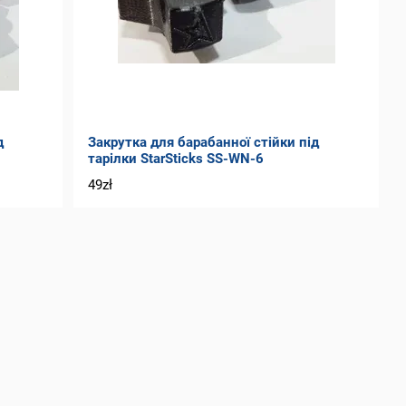
д
Закрутка для барабанної стійки під
тарілки StarSticks SS-WN-6
49zł