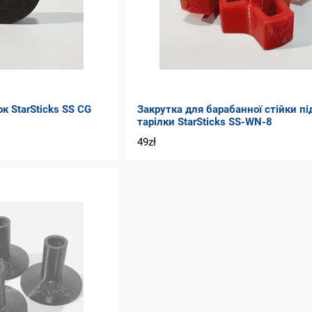
к StarSticks SS CG
Закрутка для барабанної стійки пі
тарілки StarSticks SS-WN-8
49zł