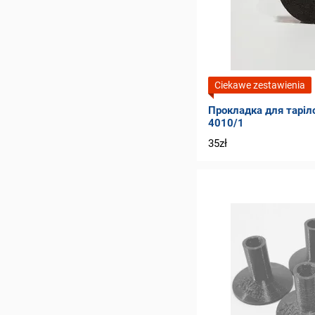
Ciekawe zestawienia
Прокладка для таріло
4010/1
35zł