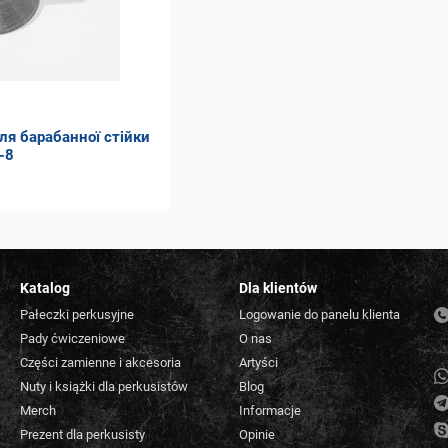
ля барабанної стійки
-8
Katalog
Dla klientów
Pałeczki perkusyjne
Logowanie do panelu klienta
Pady ćwiczeniowe
O nas
Części zamienne i akcesoria
Artyści
Nuty i książki dla perkusistów
Blog
Merch
Informacje
Prezent dla perkusisty
Opinie