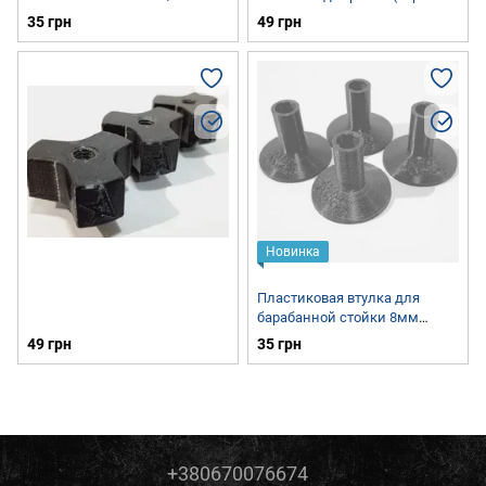
фиксатор) StarSticks SS-WN-8
35 грн
49 грн
Новинка
Пластиковая втулка для
барабанной стойки 8мм
StarSticks SS-CS-8
49 грн
35 грн
+380670076674