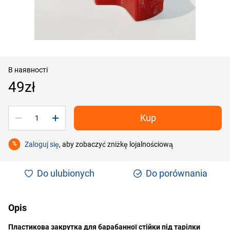
В наявності
49zł
Kup
Zaloguj się
, aby zobaczyć zniżkę lojalnościową
%
Do ulubionych
Do porównania
Opis
Пластикова закрутка для барабанної стійки під тарілки