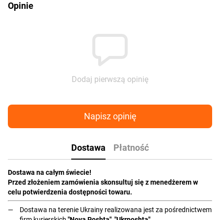
Opinie
Dodaj pierwszą opinię
Napisz opinię
Dostawa
Płatność
Dostawa na całym świecie!
Przed złożeniem zamówienia skonsultuj się z menedżerem w
celu potwierdzenia dostępności towaru.
Dostawa na terenie Ukrainy realizowana jest za pośrednictwem
firm kurierskich
"Nova Poshta", "Ukrposhta"
.