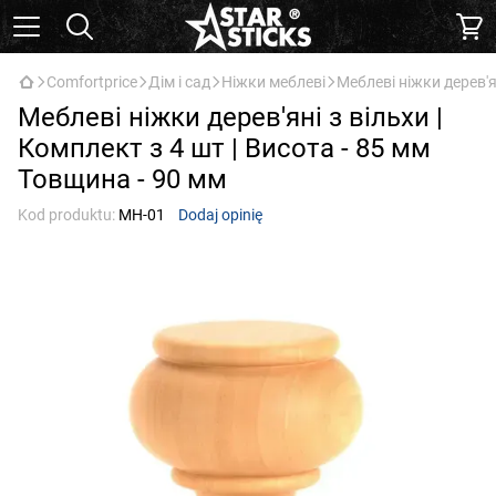
Comfortprice
Дім і сад
Ніжки меблеві
Меблеві ніжки дерев'ян
Меблеві ніжки дерев'яні з вільхи |
Комплект з 4 шт | Висота - 85 мм
Товщина - 90 мм
Kod produktu:
МН-01
Dodaj opinię