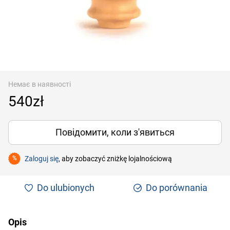
Немає в наявності
540zł
Повідомити, коли з'явиться
Zaloguj się
, aby zobaczyć zniżkę lojalnościową
%
Do ulubionych
Do porównania
Opis