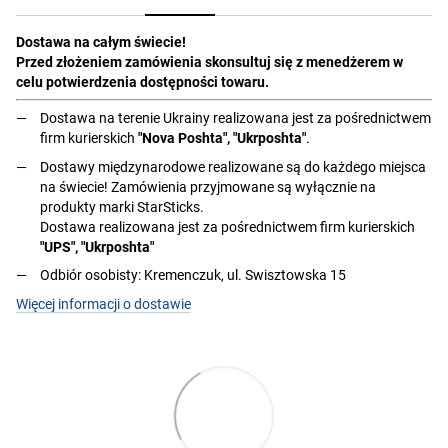
Dostawa na całym świecie!
Przed złożeniem zamówienia skonsultuj się z menedżerem w
celu potwierdzenia dostępności towaru.
Dostawa na terenie Ukrainy realizowana jest za pośrednictwem
firm kurierskich
"Nova Poshta", "Ukrposhta"
.
Dostawy międzynarodowe realizowane są do każdego miejsca
na świecie! Zamówienia przyjmowane są wyłącznie na
produkty marki StarSticks.
Dostawa realizowana jest za pośrednictwem firm kurierskich
"UPS", "Ukrposhta"
Odbiór osobisty: Kremenczuk, ul. Swisztowska 15
Więcej informacji o dostawie