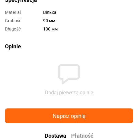
Materiał
Вільха
Grubość
90 мм
Długość
100 мм
Opinie
Dodaj pierwszą opinię
Napisz opinię
Dostawa
Płatność