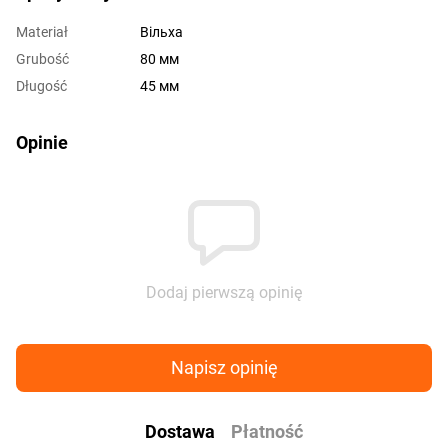
Materiał
Вільха
Grubość
80 мм
Długość
45 мм
Opinie
Dodaj pierwszą opinię
Napisz opinię
Dostawa
Płatność