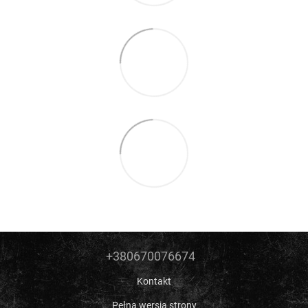
+380670076674
Kontakt
Pełna wersja strony