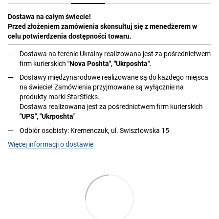
Dostawa na całym świecie!
Przed złożeniem zamówienia skonsultuj się z menedżerem w
celu potwierdzenia dostępności towaru.
Dostawa na terenie Ukrainy realizowana jest za pośrednictwem
firm kurierskich
"Nova Poshta", "Ukrposhta"
.
Dostawy międzynarodowe realizowane są do każdego miejsca
na świecie! Zamówienia przyjmowane są wyłącznie na
produkty marki StarSticks.
Dostawa realizowana jest za pośrednictwem firm kurierskich
"UPS", "Ukrposhta"
Odbiór osobisty: Kremenczuk, ul. Swisztowska 15
Więcej informacji o dostawie