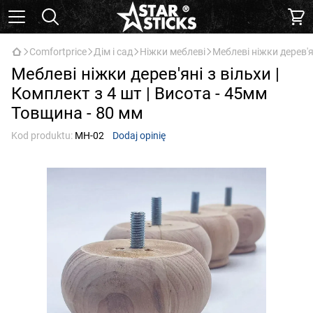
Comfortprice
Дім і сад
Ніжки меблеві
Меблеві ніжки дерев'я
Меблеві ніжки дерев'яні з вільхи |
Комплект з 4 шт | Висота - 45мм
Товщина - 80 мм
Kod produktu:
МН-02
Dodaj opinię