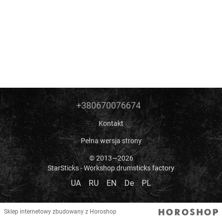
+380670076674
Kontakt
Pełna wersja strony
© 2013—2026
StarSticks - Workshop drumsticks factory
UA
RU
EN
De
PL
Sklep internetowy zbudowany z Horoshop