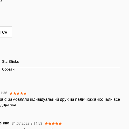
к?
тся
StarSticks
Обрати
21:36
ервіс; замовляли індивідуальний друк на паличках;виконали все
відправка
рівна
31.07.2023 в 14:53