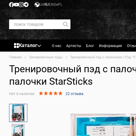
Перейти к основному контенту
UA
RU
EN
De
PL
Каталог
О нас
Артисты
Блог
Информация
Отзы
Главная
Тренировочные пэды
Тренировочный пэд с палочками | Пэд "
Тренировочный пэд с пало
палочки StarSticks
Нет в наличии
22 отзыва