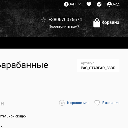
UAH
Вход
+380670076674
Корзина
Перезвонить вам?
Барабанные
Артикул
PAC_STARPAD_88DR
рн
К сравнению
В желания
ительной скидки