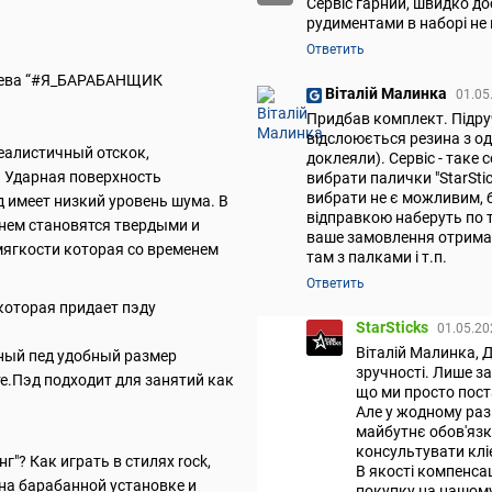
Сервіс гарний, швидко дос
рудиментами в наборі не 
Ответить
знева “#Я_БАРАБАНЩИК
Віталій Малинка
01.05
Придбав комплект. Підруч
відслоюється резина з одн
еалистичный отскок,
доклеяли). Сервіс - таке 
 Ударная поверхность
вибрати палички "StarStic
вибрати не є можливим, б
д имеет низкий уровень шума. В
відправкою наберуть по т
енем становятся твердыми и
ваше замовлення отриман
мягкости которая со временем
там з палками і т.п.
Ответить
которая придает пэду
StarSticks
01.05.20
Віталій Малинка, Д
ный пед удобный размер
зручності. Лише з
е.Пэд подходит для занятий как
що ми просто пост
Але у жодному разі
майбутнє обов'язк
консультувати кліє
г"? Как играть в стилях rock,
В якості компенсац
 на барабанной установке и
покупку на нашому