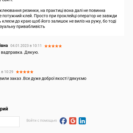
дклеювання резинки, на практиці вона далі не повинна
е потужний клей. Просто при проклейці оператор не завжди
 клеєм до краю щоб його залишок не виліз на ружу, бо тоді
ізуальну привабливість
івна
04.01.2023 в 10:11
а вадправка. Дякую.
 в 10:29
вили заказ .Все дуже доброї якості !дякуємо
арий
Войти с помощью