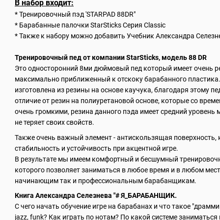
В набор входит:
* Тренировочный пэд 'STARPAD 88DR"
* Барабанные палочки StarSticks Серия Classic
* Также к набору можно добавить Учебник Александра Селе
Тренировочный пед от компании StarSticks, модель 88 DR
Это односторонний 8ми дюймовый пед который имеет очень р
максимально приближенный к отскоку барабанного пластика.
изготовлена из резины на основе каучука, благодаря этому пе
отличие от резин на полиуретановой основе, которые со врем
очень громкими, резина данного пэда имеет средний уровень 
не теряет своих свойств.
Также очень важный элемент - антискользящая поверхность, 
стабильность и устойчивость при акцентной игре.
В результате мы имеем комфортный и бесшумный тренировоч
которого позволяет заниматься в любое время и в любом мест
начинающим так и профессиональным барабанщикам.
Книга Александра Селезнева "# Я_БАРАБАНЩИК.
С чего начать обучение игре на барабанах и что такое "драммин
jazz, funk? Как играть по нотам? По какой системе заниматься