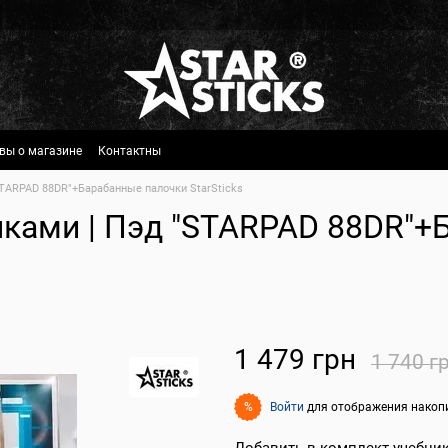
вы о магазине
Контактны
STARPAD 88DR"+Барабанные палочки StarSticks
чками | Пэд "STARPAD 88DR"+
1 479 грн
1 740 г
Войти
для отображения накоп
%