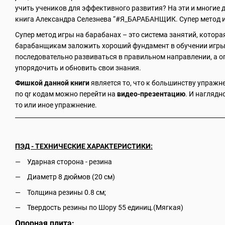
учить учеников для эффективного развития? На эти и многие 
книга Александра Селезнева “#Я_БАРАБАНЩИК. Супер метод и
Супер метод игры на барабанах – это система занятий, кото
барабанщикам заложить хороший фундамент в обучении игры 
последовательно развиваться в правильном направлении, а
упорядочить и обновить свои знания.
Фишкой данной книги
является то, что к большинству упражне
по qr кодам можно перейти на
видео-презентацию
. И наглядн
то или иное упражнение.
ПЭД - ТЕХНИЧЕСКИЕ ХАРАКТЕРИСТИКИ:
Ударная сторона - резина
Диаметр 8 дюймов (20 см)
Толщина резины 0.8 см;
Твердость резины по Шору 55 единиц.(Мягкая)
Опорная плита: