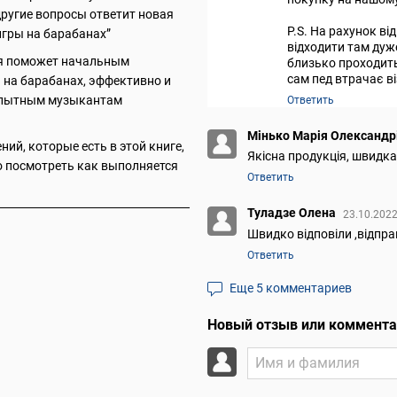
другие вопросы ответит новая
P.S. На рахунок ві
гры на барабанах”
відходити там дуж
рая поможет начальным
близько проходить
сам пед втрачає в
на барабанах, эффективно и
 опытным музыкантам
Ответить
Мінько Марія Олександр
ний, которые есть в этой книге,
Якісна продукція, швидк
о посмотреть как выполняется
Ответить
Туладзе Олена
23.10.2022
Швидко відповіли ,відпра
Ответить
Еще 5 комментариев
Новый отзыв или коммент