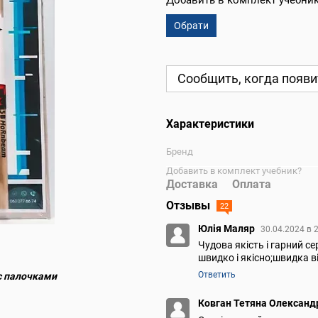
Добавить в комплект учебни
Обрати
Сообщить, когда появи
Характеристики
Бренд
Добавить в комплект учебник?
Доставка
Оплата
Отзывы
22
Юлія Маляр
30.04.2024 в 
Чудова якість і гарний с
швидко і якісно;швидка 
Ответить
с палочками
Ковган Тетяна Олександ