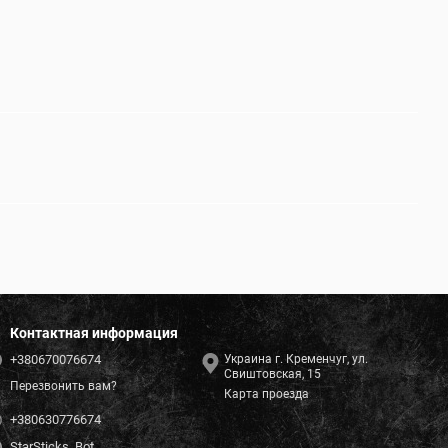
Контактная информация
+380670076674
Украина г. Кременчуг, ул.
Свиштовская, 15
Перезвонить вам?
Карта проезда
+380630776674
StarSticks_Bot