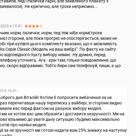
тавили, пед і палички гарні, але заявленого плакату з
виявилося(. Не критично, але трохи неприємно...
.2023 в 15:41
ник норм, палички, норм, пед теж ніби норм(трохи
ієї сторони, але поки прогрес не спостерігається, може не
собі: при купівлі цього комплекту вказано, що є можливість
ks Серія Classic (Модель на ваш вибір)". По факту на сайту
о відповідного пукту вибору немає. Ну думаю, перед
елефону уточнять. Ага - хрін там, тільки повідомлення, що
о, скоро відправимо. Тобто бери сам телефонуй, пиши, а що
23 в 16:41
оброго дня Віталій! Хотіли б попросити вибачення за не
араз перечитавши нашу переписку у вайбері, зі сторони видно
авили вас перед фактом на рахунок вибору моделі.
 ми не хотіли вас цим образити і доставити незручності. Ми на
ово візьмемо до уваги дану ситуацію і будемо максимально
нтів про наявні моделі.
ії за не зручності ми готові надати вам 25% знижку на наступну
 сайті.