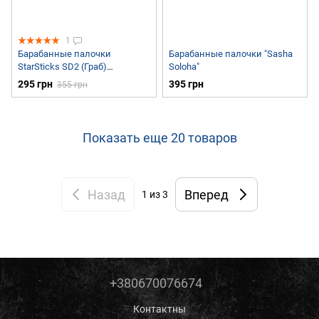
1
Барабанные палочки
Барабанные палочки "Sasha
StarSticks SD2 (Граб)
Soloha"
Hornbeam
295 грн
395 грн
355 грн
Показать еще 20 товаров
Назад
Вперед
1
из 3
+380670076674
Контактны