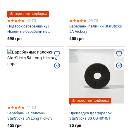
Интересные подборки
42
29
Подарок барабанщику |
Барабанні палички StarSticks
Именные барабанные
5A Hickory
палочки с гравировкой
695 грн
455 грн
Интересные подборки
11
Барабанные палочки
Прокладка для тарелок
StarSticks 5A Long Hickory
StarSticks SS CG 4010/1
455 грн
35 грн