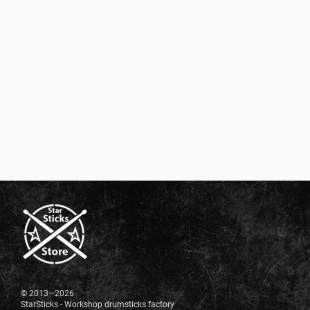
© 2013—2026
StarSticks - Workshop drumsticks factory