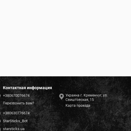
Контактная информация
+380670076674
Украина г. Кременчуг, ул.
Свиштовская, 15
Перезвонить вам?
Карта проезда
+380630776674
StarSticks_Bot
starsticks.ua