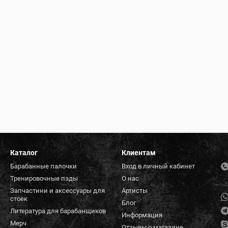
Каталог
Клиентам
Барабанные палочки
Вход в личный кабинет
Тренировочные пэды
О нас
Запчастини и аксессуары для
Артисты
стоек
Блог
Литература для барабанщиков
Информация
Мерч
Отзывы о магазине