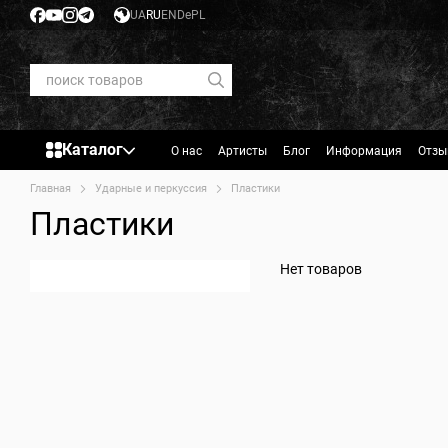
Перейти к основному контенту
UA
RU
EN
De
PL
Каталог
О нас
Артисты
Блог
Информация
Отзы
Главная
Ударные и перкуссия
Пластики
Пластики
Нет товаров