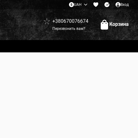
UAH
Вход
+380670076674
Корзина
Перезвонить вам?