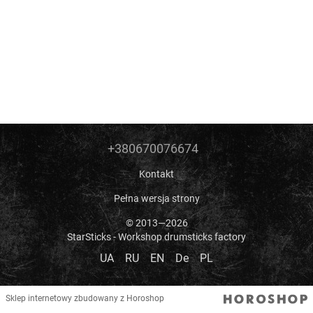
+380670076674
Kontakt
Pełna wersja strony
© 2013—2026
StarSticks - Workshop drumsticks factory
UA
RU
EN
De
PL
Sklep internetowy zbudowany z Horoshop