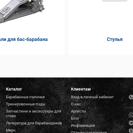
ли для бас-барабана
Стулья
Каталог
Клиентам
Барабанные палочки
Вход в личный кабинет
Тренировочные пэды
О нас
Запчастини и аксессуары для
Артисты
стоек
Блог
Литература для барабанщиков
Информация
Мерч
Отзывы о магазине