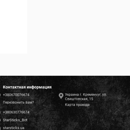
Контактная информация
+380670076674
Украина г. Кременчуг, ул.
Свиштовская, 15
Перезвонить вам?
Карта проезда
+380630776674
StarSticks_Bot
starsticks.ua