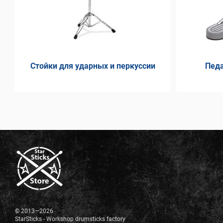
Стойки для ударных и перкуссии
Педа
© 2013—2026
StarSticks - Workshop drumsticks factory