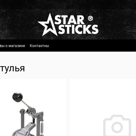
вы о магазине
Контактны
стулья