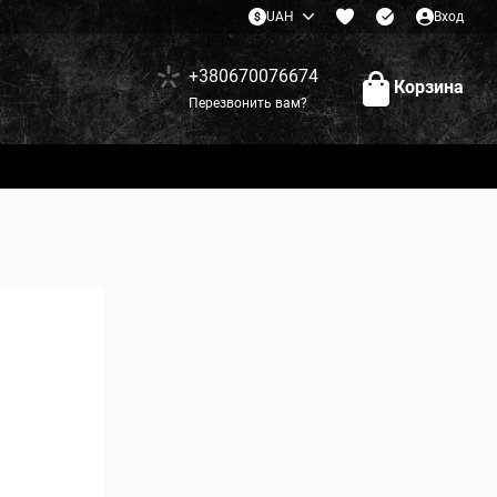
UAH
Вход
+380670076674
Корзина
Перезвонить вам?