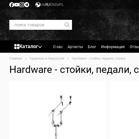
Перейти к основному контенту
UA
RU
EN
De
PL
Каталог
О нас
Артисты
Блог
Информация
Отзы
Главная
Ударные и перкуссия
Hardware - стойки, педали, стулья
Hardware - стойки, педали, 