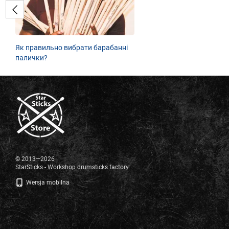
Як правильно вибрати барабанні
палички?
© 2013—2026
StarSticks - Workshop drumsticks factory
Wersja mobilna