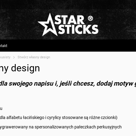
takt
kusisty
Stwórz własny design
ny design
la swojego napisu i, jeśli chcesz, dodaj motyw 
zu
la alfabetu łacińskiego i cyrylicy stosowane są różne czcionki)
 wygrawerowany na spersonalizowanych pałeczkach perkusyjnych