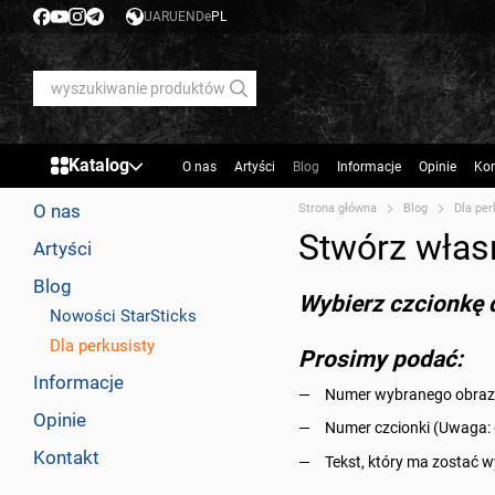
Przejdź do głównej treści
UA
RU
EN
De
PL
Katalog
O nas
Artyści
Blog
Informacje
Opinie
Kon
O nas
Strona główna
Blog
Dla per
Stwórz włas
Artyści
Blog
Wybierz czcionkę d
Nowości StarSticks
Dla perkusisty
Prosimy podać:
Informacje
Numer wybranego obra
Opinie
Numer czcionki (Uwaga: d
Kontakt
Tekst, który ma zostać