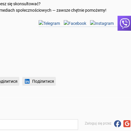
cesz się skonsultować?
 mediach społecznościowych — zawsze chętnie pomożemy!
ділитися
Поділитися
Zaloguj się przez