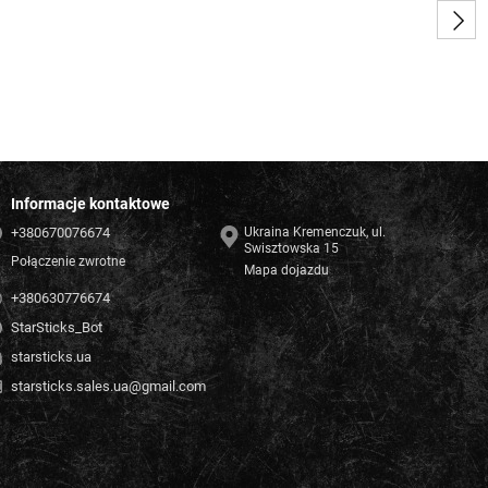
Informacje kontaktowe
+380670076674
Ukraina Kremenczuk, ul.
Swisztowska 15
Połączenie zwrotne
Mapa dojazdu
+380630776674
StarSticks_Bot
starsticks.ua
starsticks.sales.ua@gmail.com