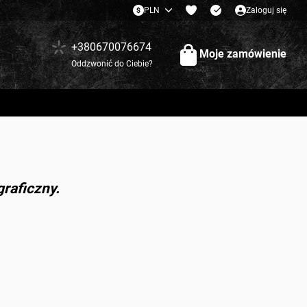
PLN
Zaloguj się
+380670076674
Moje zamówienie
Oddzwonić do Ciebie?
graficzny.