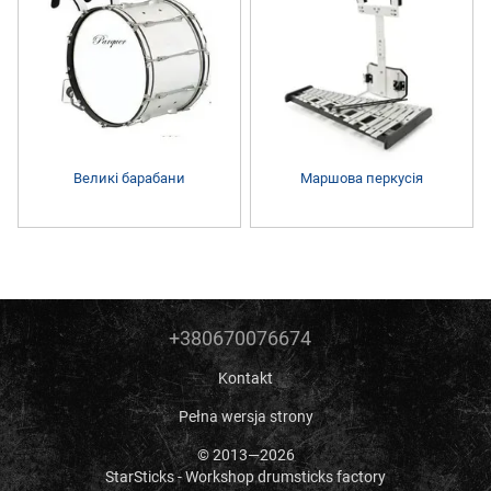
Великі барабани
Маршова перкусія
+380670076674
Kontakt
Pełna wersja strony
© 2013—2026
StarSticks - Workshop drumsticks factory