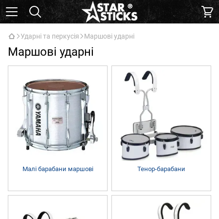
Ударні та перкусія
Маршові ударні
Маршові ударні
Малі барабани маршові
Тенор-барабани