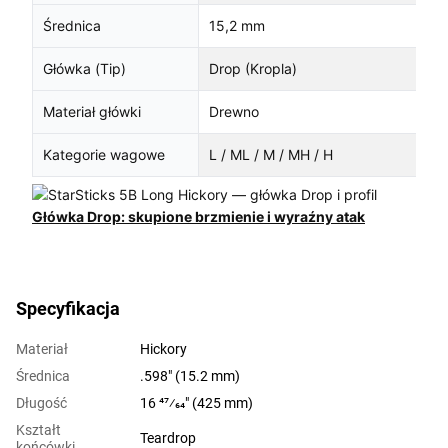
Średnica
15,2 mm
Główka (Tip)
Drop (Kropla)
Materiał główki
Drewno
Kategorie wagowe
L / ML / M / MH / H
Główka Drop: skupione brzmienie i wyraźny atak
Specyfikacja
Materiał
Hickory
Średnica
.598" (15.2 mm)
Długość
16 47⁄64" (425 mm)
Kształt
Teardrop
końcówki