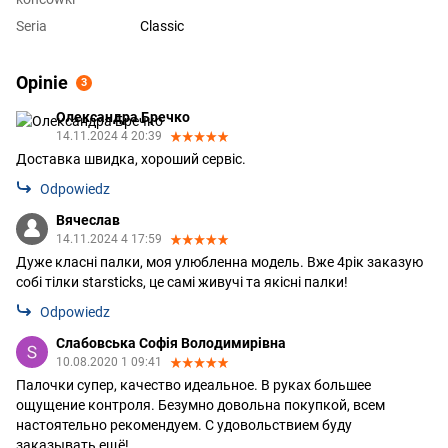
Seria
Classic
Opinie
3
Олександра Бречко
14.11.2024 4 20:39
Доставка швидка, хороший сервіс.
Odpowiedz
Вячеслав
14.11.2024 4 17:59
Дуже класні палки, моя улюбленна модель. Вже 4рік заказую
собі тілки starsticks, це самі живучі та якісні палки!
Odpowiedz
Слабовська Софія Володимирівна
10.08.2020 1 09:41
Палочки супер, качество идеальное. В руках большее
ощущение контроля. Безумно довольна покупкой, всем
настоятельно рекомендуем. С удовольствием буду
заказывать ещё!