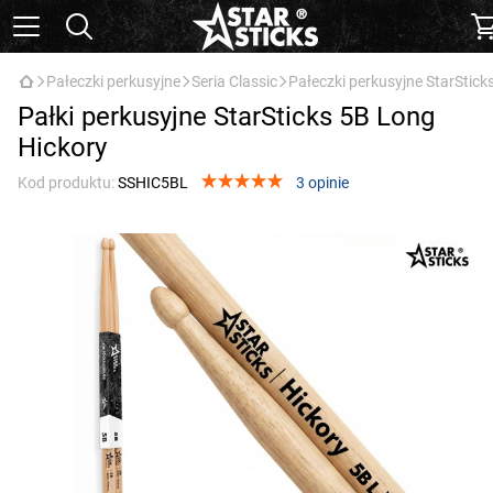
Pałeczki perkusyjne
Seria Classic
Pałeczki perkusyjne StarStick
Pałki perkusyjne StarSticks 5B Long
Hickory
Kod produktu:
SSHIC5BL
3 opinie