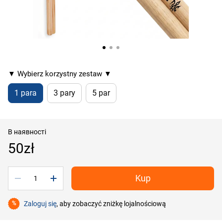
▼ Wybierz korzystny zestaw ▼
1 para
3 pary
5 par
В наявності
50zł
Kup
Zaloguj się
, aby zobaczyć zniżkę lojalnościową
%