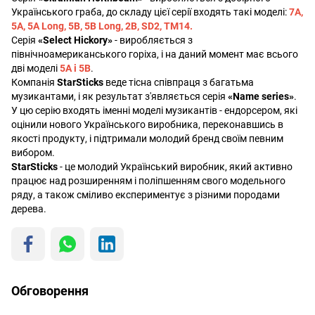
Українського граба, до складу цієї серії входять такі моделі:
7А,
5A, 5A Long, 5B, 5В Long, 2B, SD2, TM14.
Серія
«Select Hickory»
- виробляється з
північноамериканського горіха, і на даний момент має всього
дві моделі
5А і 5В
.
Компанія
StarSticks
веде тісна співпраця з багатьма
музикантами, і як результат з'являється серія
«Name series»
.
У цю серію входять іменні моделі музикантів - ендорсером, які
оцінили нового Українського виробника, переконавшись в
якості продукту, і підтримали молодий бренд своїм певним
вибором.
StarSticks
- це молодий Український виробник, який активно
працює над розширенням і поліпшенням свого модельного
ряду, а також сміливо експериментує з різними породами
дерева.
Обговорення