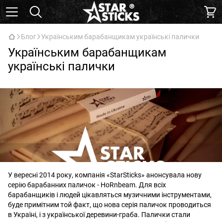
Блог
Українським барабанщикам українські палички
Українським барабанщикам
українські палички
У вересні 2014 року, компанія «StarSticks» анонсувала нову
серію барабанних паличок - HoRnbeam. Для всіх
барабанщиків і людей цікавляться музичними інструментами,
буде примітним той факт, що нова серія паличок проводиться
в Україні, і з української деревини-граба. Палички стали