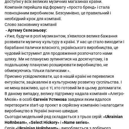
доступні у всіх великих музичних магазинах країни.
Компанія перейшла від формату «просто бренд» і стала
повноцінним виробником. Безсумнівно, це правильний і
необхідний крок для компанії.
Слово засновнику компанії
- Артему Селезньову:
«Уже, будучи в ролі музикантом, з'явилося велике бажання
розвивати музичну культуру в країні. У нас це стало виходити і
барабанні палички власного, українського виробництва, це
чудовий інструмент для продовження розпочатого нами
шляху. Ми не плануємо зупинятися на досягнутому, і в
подальшому плануємо розширювати виробництво, не
обмежуючись тільки паличками ».
Приємно усвідомлювати, що в нашій країні не перевелися
ентузіасти, зацікавлені в культурному розвитку суспільства. І
не менш важливо, що є ті, хто готовий їм в цьому допомагати.
В даному випадку, велику підтримку надала компанія «Алегро-
Мюзік» в особі
Євгенія Устинова
завдяки яким вдалося
перетворити start-up проект в серйозну компанію і налагодити
виробництво в Україні значно швидше.
Сьогодні модельний ряд складається з трьох серій:
«Ukrainian
HoRnbeam»
,
«Select Hickory»
і
«Name series»
.
Серія
«Ukrainian HoRnbeam»
- виробляється з добірного