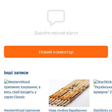
Додайте перший відгук
Новий коментар
Інші записи
WesternWood припиняє
Нова лінійка барабанних
StarSticks н