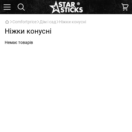
Comfortprice
Дім і сад
Ніжки конусні
Ніжки конусні
Немає товарів