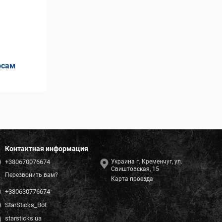
осам
Контактная информация
+380670076674
Украина г. Кременчуг, ул.
Свиштовская, 15
Перезвонить вам?
Карта проезда
+380630776674
StarSticks_Bot
starsticks.ua