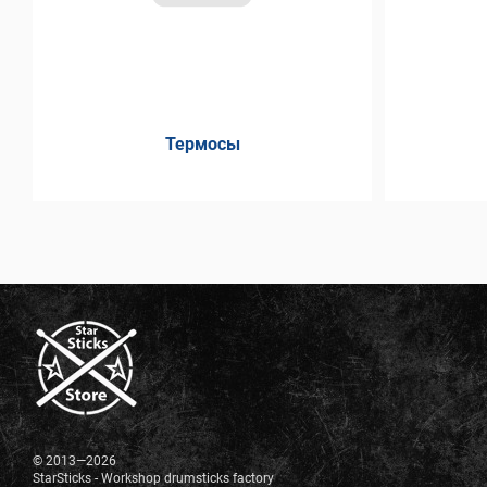
Термосы
© 2013—2026
StarSticks - Workshop drumsticks factory