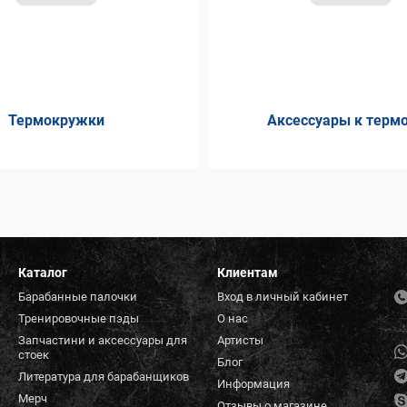
Термокружки
Аксессуары к терм
Каталог
Клиентам
Барабанные палочки
Вход в личный кабинет
Тренировочные пэды
О нас
Запчастини и аксессуары для
Артисты
стоек
Блог
Литература для барабанщиков
Информация
Мерч
Отзывы о магазине