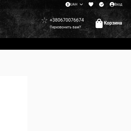
UAH
Вход
+380670076674
Корзина
Перезвонить вам?