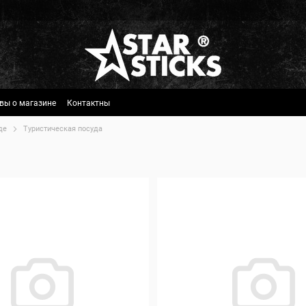
вы о магазине
Контактны
де
Туристическая посуда