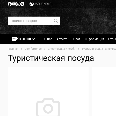
Перейти к основному контенту
UA
RU
EN
De
PL
Каталог
О нас
Артисты
Блог
Информация
Отзы
Главная
Comfortprice
Спорт отдых и хобби
Туризм и отдых на приро
Туристическая посуда