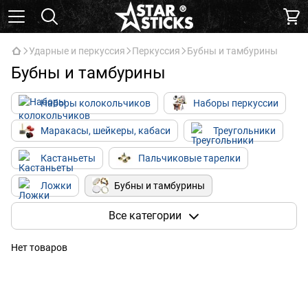
Ударные и перкуссия
Перкуссия
Бубны и тамбурины
Бубны и тамбурины
Наборы колокольчиков
Наборы перкуссии
Маракасы, шейкеры, кабаси
Треугольники
Кастаньеты
Пальчиковые тарелки
Ложки
Бубны и тамбурины
Ковбеллы и блоки
Джембе и дарбуки
Все категории
Конги / Бонго
Кахоны
Глюкофоны
Нет товаров