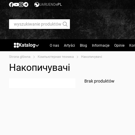
Przejdź do głównej treści
UA
RU
EN
De
PL
Katalog
O nas
Artyści
Blog
Informacje
Opinie
Kon
Strona główna
Компьютерная техника
Накопичувачі
Накопичувачі
Brak produktów