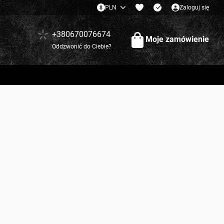
PLN
Zaloguj się
+380670076674
Moje zamówienie
Oddzwonić do Ciebie?