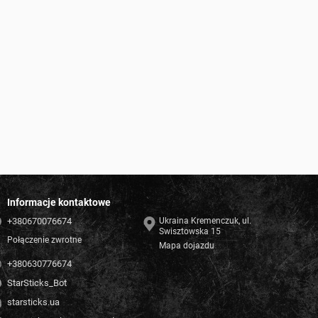
Informacje kontaktowe
+380670076674
Ukraina Kremenczuk, ul.
Swisztowska 15
Połączenie zwrotne
Mapa dojazdu
+380630776674
StarSticks_Bot
starsticks.ua