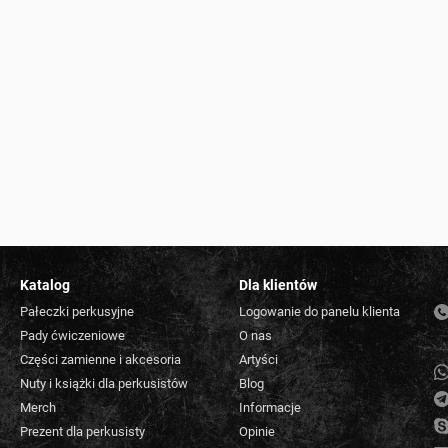
Katalog
Dla klientów
Pałeczki perkusyjne
Logowanie do panelu klienta
Pady ćwiczeniowe
O nas
Części zamienne i akcesoria
Artyści
Nuty i książki dla perkusistów
Blog
Merch
Informacje
Prezent dla perkusisty
Opinie