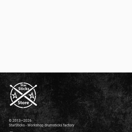
© 2013—2026
StarSticks - Workshop drumsticks factory