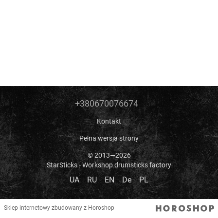
+380670076674
Kontakt
Pełna wersja strony
© 2013—2026
StarSticks - Workshop drumsticks factory
UA
RU
EN
De
PL
Sklep internetowy zbudowany z Horoshop