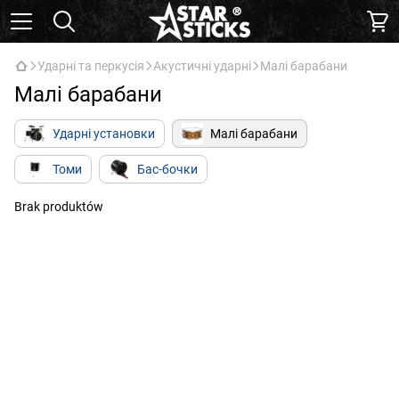
Ударні та перкусія
Акустичні ударні
Малі барабани
Малі барабани
Ударні установки
Малі барабани
Томи
Бас-бочки
Brak produktów