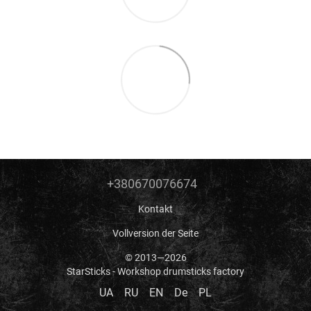
+380670076674
Kontakt
Vollversion der Seite
© 2013—2026
StarSticks - Workshop drumsticks factory
UA
RU
EN
De
PL