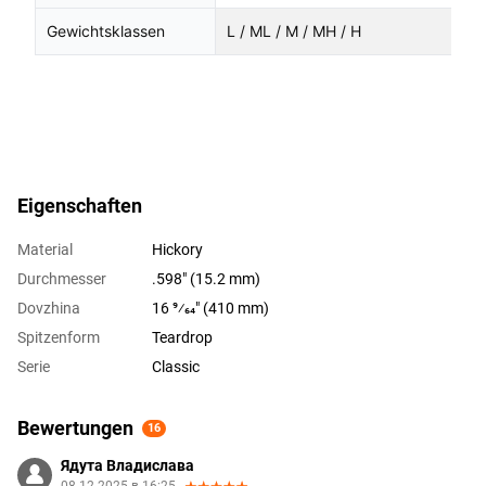
Gewichtsklassen
L / ML / M / MH / H
Eigenschaften
Material
Hickory
Durchmesser
.598" (15.2 mm)
Dovzhina
16 9⁄64" (410 mm)
Spitzenform
Teardrop
Serie
Classic
Bewertungen
16
Ядута Владислава
08.12.2025 в 16:25