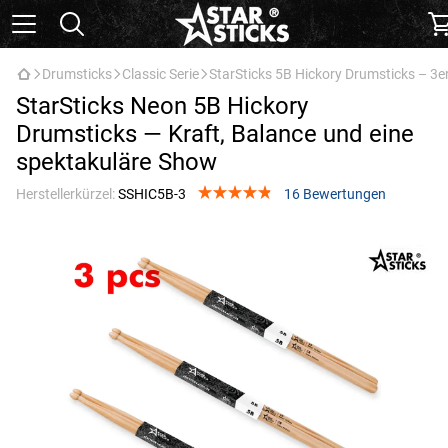
Drumsticks
Classic Serie
StarSticks 5B Hickory Drumsticks – 3
StarSticks Neon 5B Hickory
Drumsticks — Kraft, Balance und eine
spektakuläre Show
Herstellerkürzel:
SSHIC5B-3
16 Bewertungen