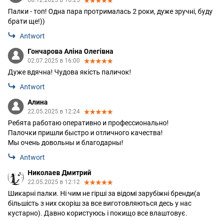
Палки - топ! Одна пара протрималась 2 роки, дуже зручні, буду
брати ще!))
Antwort
Гончарова Аліна Олегівна
02.07.2025 в 16:00
Дуже вдячна! Чудова якість паличок!
Antwort
Алина
22.05.2025 в 12:24
Ребята работаю оперативно и профессионально!
Палочки пришли быстро и отличного качества!
Мы очень довольны и благодарны!
Antwort
Николаев Дмитрий
22.05.2025 в 12:12
Шикарні палки. Ні чим не гірші за відомі зарубіжні бренди(а
більшість з них скоріш за все виготовляються десь у нас
кустарно). Давно користуюсь і покищо все влаштовує.