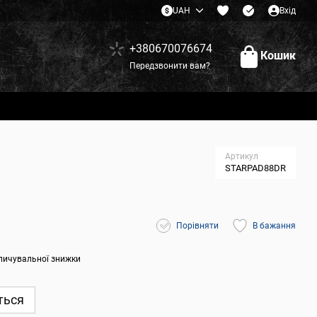
UAH
Вхід
+380670076674
Кошик
Передзвонити вам?
Артикул
STARPAD88DR
Порівняти
В бажання
пичувальної знижки
ться