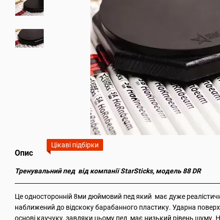
Цікаві підбірки
Опис
Тренувальний пед від компанії StarSticks, модель 88 DR
Це односторонній 8ми дюймовий пед який має дуже реалістич
наближений до відскоку барабанного пластику. Ударна поверх
основі каучуку, завдяки цьому пед має низький рівень шуму. Н