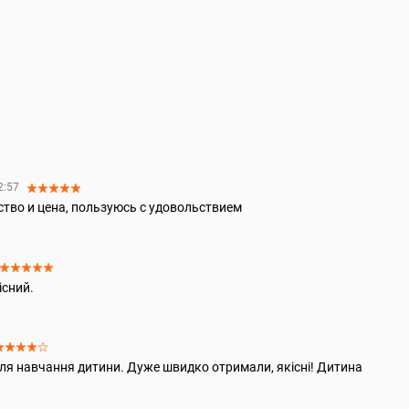
2:57
ство и цена, пользуюсь с удовольствием
існий.
для навчання дитини. Дуже швидко отримали, якісні! Дитина