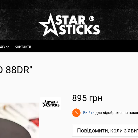
ідгуки
Контакти
D 88DR"
895 грн
Ввійти
для відображення нако
%
Повідомити, коли з'яви