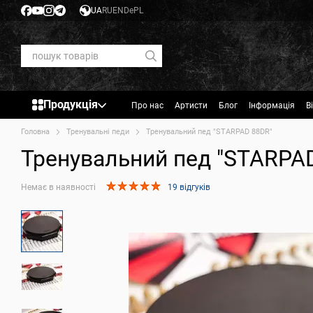
Перейти до основного контенту
UA
RU
EN
De
PL
Продукція
Про нас
Артисти
Блог
Інформація
В
Головна
Тренувальні педи
Тренувальний пед "STARPAD 88DR"
Тренувальний пед "STARPA
Немає в наявності
19 відгуків