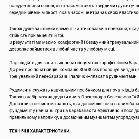
поліуретановій основі, які з часом стають твердими і дуже гуч
середній рівень м’якості яка з часом не втрачає своїх властиво
Також дуже важливий елемент - антиковзаюча поверхня, яка до
стійкість при акцентній грі.
В результаті ми маємо комфортний і безшумний тренувальний 
дозволяє займатися в любий час та у любому місці.
Пэд піддійте для занять як початківцям так і професійним ба
До речі про початківців! компанія StarSticks пропонує вигідні 
Тренувальний пед+барабанні палички+плакат з рудиментами.
Рудименти служать навчальним посібником для початківців б
Також в набір можна додати книгу Олександра Селезньова 
Дана книга це система занять, яка допоможе початковим ба
фундамент у навчанні гри на барабанах та ефективно й послід
правильному напрямку, а досвідченим музикантам упорядкуват
ТЕХНІЧНІ ХАРАКТЕРИСТИКИ