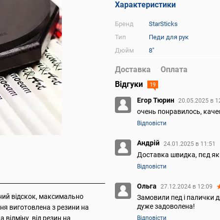
Характеристики
Бренд
StarSticks
Тип
Педи для рук
Дюйм
8"
Доставка
Оплата
Відгуки
19
Егор Тюрин
20.05.2025 в 1
очень понравилось, каче
Відповісти
Андрій
24.01.2025 в 11:51
Доставка швидка, пєд як
Відповісти
Ольга
27.12.2024 в 12:09
ний відскок, максимально
Замовили пед і палички 
дуже задоволена!
ня виготовлена з резини на
а відміну від резин на
Відповісти