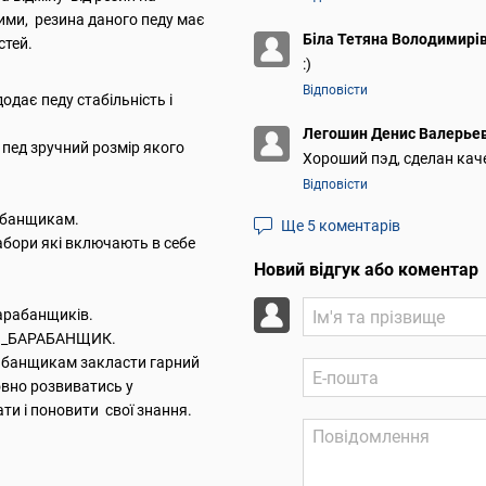
ними, резина даного педу має
Біла Тетяна Володимирі
стей.
:)
Відповісти
дає педу стабільність і
Легошин Денис Валерье
пед зручний розмір якого
Хороший пэд, сделан кач
Відповісти
рабанщикам.
Ще 5 коментарів
набори які включають в себе
Новий відгук або коментар
арабанщиків.
“#Я_БАРАБАНЩИК.
рабанщикам закласти гарний
овно розвиватись у
и і поновити свої знання.