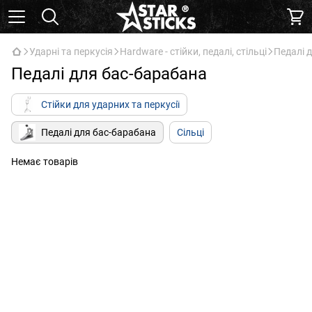
Ударні та перкусія
Hardware - стійки, педалі, стільці
Педалі 
Педалі для бас-барабана
Стійки для ударних та перкусії
Педалі для бас-барабана
Сільці
Немає товарів