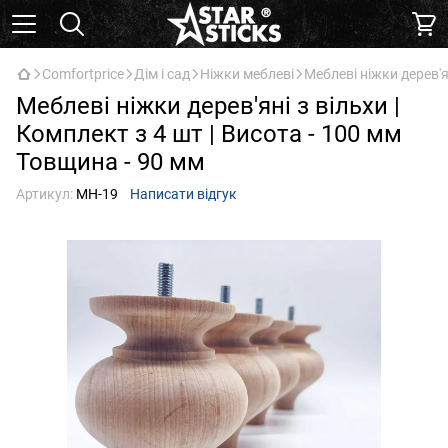
Comfortprice
Дім і сад
Ніжки меблеві
Меблеві ніжки дерев'я
Меблеві ніжки дерев'яні з вільхи |
Комплект з 4 шт | Висота - 100 мм
Товщина - 90 мм
Артикул:
МН-19
Написати відгук