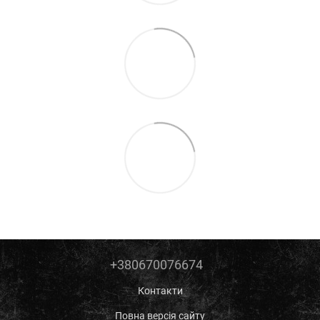
+380670076674
Контакти
Повна версія сайту