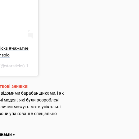
ticks #нажатие
msolo
@starsticks)
16 Июл 2019 в 2:35 PDT
аткові знижки!
з відомими барабанщиками, і як
ні моделі, які були розроблені
палички можуть мати унікальні
вони упаковані в спеціально
инами »