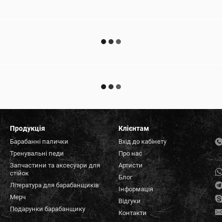
Продукція
Клієнтам
Барабанні палички
Вхід до кабінету
Тренувальні педи
Про нас
Запчастини та аксесуари для
Артисти
стійок
Блог
Література для барабанщиків
Інформація
Мерч
Відгуки
Подарунки барабанщику
Контакти