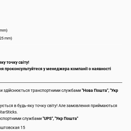
2 mm)
(425 mm)
ку точку світу!
 проконсультуйтеся у менеджера компанії о наявності
їни здійснюється транспортними службами
"Нова Пошта", "Укр
ється в будь-яку точку світу! Але замовлення приймаються
arSticks.
анспортними службами
"UPS", "Укр Пошта"
иштовская 15