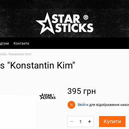
ідгуки
Контакти
icks "Konstantin Kim"
s "Konstantin Kim"
395 грн
Ввійти
для відображення нако
%
Купити