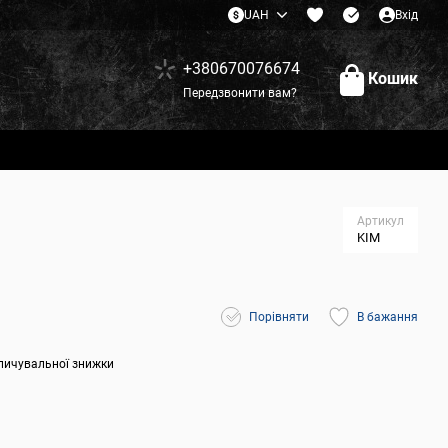
UAH
Вхід
+380670076674
Кошик
Передзвонити вам?
Артикул
KIM
Порівняти
В бажання
пичувальної знижки