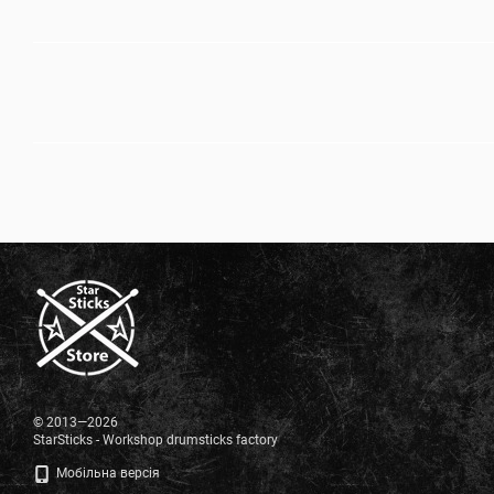
© 2013—2026
StarSticks - Workshop drumsticks factory
Мобільна версія