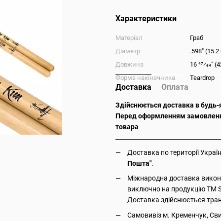
Характеристики
Матеріал
Граб
Діаметр
.598" (15.
Довжина
16 47⁄64" 
Форма накінечника
Teardrop
Доставка
Оплата
Здійснюється доставка в будь-я
Перед оформленням замовлення
товара
Доставка по території Укра
Пошта"
.
Міжнародна доставка викону
виключно на продукцію ТМ St
Доставка здійснюється тр
Самовивіз м. Кременчук, Св