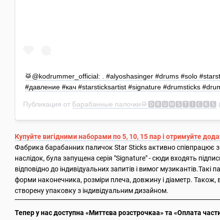
🥁@kodrummer_official: . #alyoshasinger #drums #solo #stars
#давление #кач #starsticksartist #signature #drumsticks #dru
Публикация от
Барабанные палочки🥁🅳🆁🆄🅼🆂🆃🅸🅲🅺🆂
(
Купуйте вигідними наборами по 5, 10, 15 пар і отримуйте дод
Фабрика барабанних паличок Star Sticks активно співпрацює 
наслідок, була запущена серія "Signature" - сюди входять підпис
відповідно до індивідуальних запитів і вимог музикантів.Такі 
форми наконечника, розміри плеча, довжину і діаметр. Також, 
створену упаковку з індивідуальним дизайном.
Тепер у нас доступна «Миттєва розстрочкаа» та «Оплата част