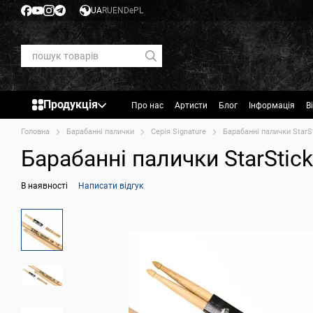
Перейти до основного контенту
UA
RU
EN
De
PL
Продукція
Про нас
Артисти
Блог
Інформація
В
Головна
Барабанні палички
Серія Signature
Барабанні палички StarSt
Барабанні палички StarStick
В наявності
Написати відгук