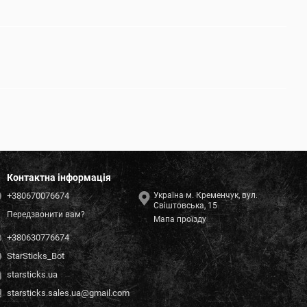
Контактна інформація
+380670076674
Україна м. Кременчук, вул.
Свіштовська, 15
Передзвонити вам?
Мапа проїзду
+380630776674
StarSticks_Bot
starsticks.ua
starsticks.sales.ua@gmail.com