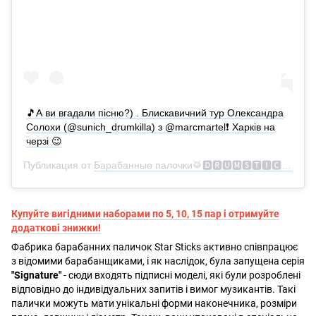
🎵А ви вгадали пісню?) . Блискавичний тур Олександра
Солохи (@sunich_drumkilla) з @marcmartel❗ Харків на
черзі 😉
Публикация от
Барабанные палочки🥁🅳🆁🆄🅼🆂🆃🅸🅲🅺🆂
(@s
Купуйте вигідними наборами по 5, 10, 15 пар і отримуйте
додаткові знижки!
Фабрика барабанних паличок Star Sticks активно співпрацює
з відомими барабанщиками, і як наслідок, була запущена серія
"Signature"
- сюди входять підписні моделі, які були розроблені
відповідно до індивідуальних запитів і вимог музикантів. Такі
палички можуть мати унікальні форми наконечника, розміри