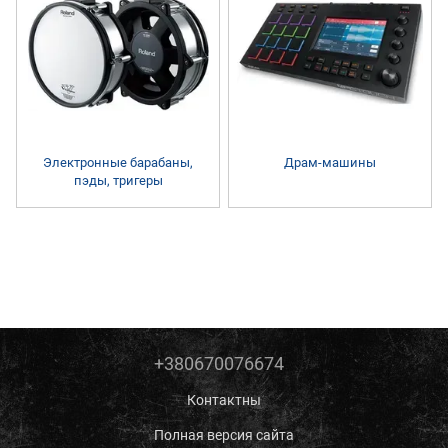
Электронные барабаны,
Драм-машины
пэды, тригеры
+380670076674
Контактны
Полная версия сайта